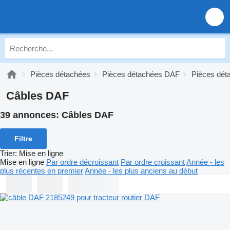
Pièces détachées
Pièces détachées DAF
Pièces dét
Câbles DAF
39 annonces:
Câbles DAF
Filtre
Trier
:
Mise en ligne
Mise en ligne
Par ordre décroissant
Par ordre croissant
Année - les
plus récentes en premier
Année - les plus anciens au début