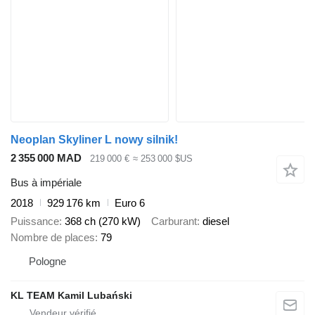
Neoplan Skyliner L nowy silnik!
2 355 000 MAD
219 000 €
≈ 253 000 $US
Bus à impériale
2018
929 176 km
Euro 6
Puissance
368 ch (270 kW)
Carburant
diesel
Nombre de places
79
Pologne
KL TEAM Kamil Lubański