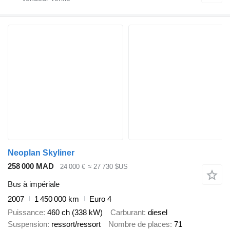
Neoplan Skyliner
258 000 MAD
24 000 €
≈ 27 730 $US
Bus à impériale
2007
1 450 000 km
Euro 4
Puissance
460 ch (338 kW)
Carburant
diesel
Suspension
ressort/ressort
Nombre de places
71