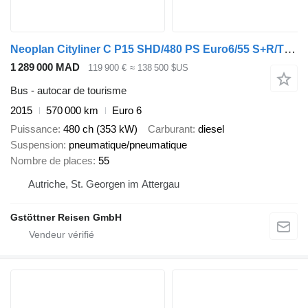
Neoplan Cityliner C P15 SHD/480 PS Euro6/55 S+R/TOP!!!
1 289 000 MAD
119 900 €
≈ 138 500 $US
Bus - autocar de tourisme
2015
570 000 km
Euro 6
Puissance
480 ch (353 kW)
Carburant
diesel
Suspension
pneumatique/pneumatique
Nombre de places
55
Autriche, St. Georgen im Attergau
Gstöttner Reisen GmbH