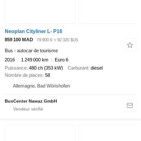
Neoplan Cityliner L- P16
859 100 MAD
79 900 €
≈ 92 320 $US
Bus - autocar de tourisme
2016
1 249 000 km
Euro 6
Puissance
480 ch (353 kW)
Carburant
diesel
Nombre de places
58
Allemagne, Bad Wörishofen
BusCenter Nawaz GmbH