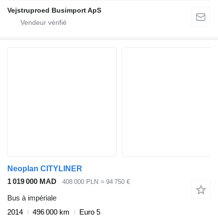
Vejstruproed Busimport ApS
Neoplan CITYLINER
1 019 000 MAD
408 000 PLN
≈ 94 750 €
Bus à impériale
2014
496 000 km
Euro 5