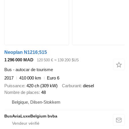
Neoplan N1216;515
1 296 000 MAD
120 500 €
≈ 139 200 $US
Bus - autocar de tourisme
2017
410 000 km
Euro 6
Puissance
420 ch (309 kW)
Carburant
diesel
Nombre de places
48
Belgique, Dilsen-Stokkem
BusAviaLuxeBelgium bvba