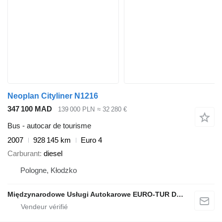
Neoplan Cityliner N1216
347 100 MAD
139 000 PLN
≈ 32 280 €
Bus - autocar de tourisme
2007
928 145 km
Euro 4
Carburant
diesel
Pologne, Kłodzko
Międzynarodowe Usługi Autokarowe EURO-TUR Dariusz Polański