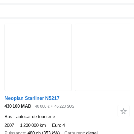
Neoplan Starliner N5217
430 100 MAD
40 000 €
≈ 46 220 $US
Bus - autocar de tourisme
2007
1 200 000 km
Euro 4
Puissance
480 ch (353 kW)
Carburant
diesel