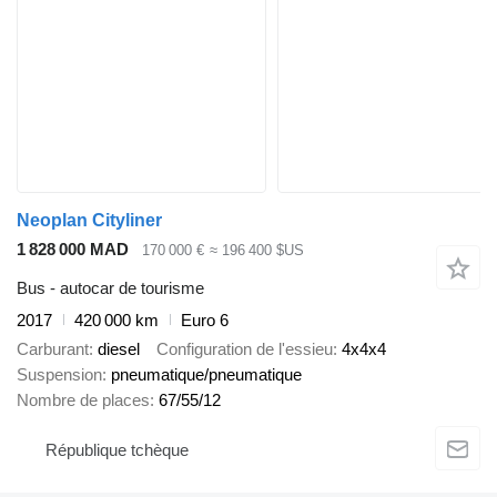
Neoplan Cityliner
1 828 000 MAD
170 000 €
≈ 196 400 $US
Bus - autocar de tourisme
2017
420 000 km
Euro 6
Carburant
diesel
Configuration de l'essieu
4x4x4
Suspension
pneumatique/pneumatique
Nombre de places
67/55/12
République tchèque