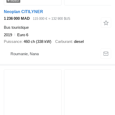
VIDÉO
Neoplan CITILYNER
1 236 000 MAD
115 000 €
≈ 132 900 $US
Bus touristique
2019
Euro 6
Puissance
460 ch (338 kW)
Carburant
diesel
Roumanie, Nana